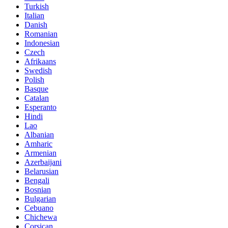
Turkish
Italian
Danish
Romanian
Indonesian
Czech
Afrikaans
Swedish
Polish
Basque
Catalan
Esperanto
Hindi
Lao
Albanian
Amharic
Armenian
Azerbaijani
Belarusian
Bengali
Bosnian
Bulgarian
Cebuano
Chichewa
Corsican