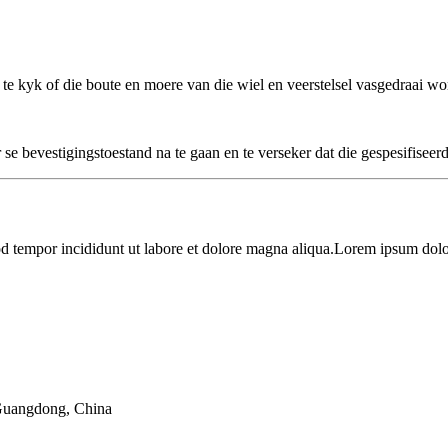
m te kyk of die boute en moere van die wiel en veerstelsel vasgedraai w
 se bevestigingstoestand na te gaan en te verseker dat die gespesifisee
od tempor incididunt ut labore et dolore magna aliqua.Lorem ipsum dolor
 Guangdong, China