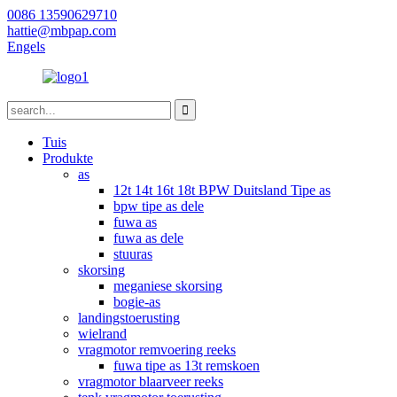
0086 13590629710
hattie@mbpap.com
Engels
Tuis
Produkte
as
12t 14t 16t 18t BPW Duitsland Tipe as
bpw tipe as dele
fuwa as
fuwa as dele
stuuras
skorsing
meganiese skorsing
bogie-as
landingstoerusting
wielrand
vragmotor remvoering reeks
fuwa tipe as 13t remskoen
vragmotor blaarveer reeks