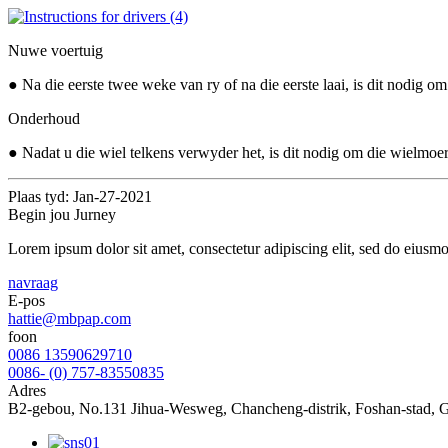
Nuwe voertuig
● Na die eerste twee weke van ry of na die eerste laai, is dit nodig o
Onderhoud
● Nadat u die wiel telkens verwyder het, is dit nodig om die wielmoer
Plaas tyd: Jan-27-2021
Begin jou Jurney
Lorem ipsum dolor sit amet, consectetur adipiscing elit, sed do eiusm
navraag
E-pos
hattie@mbpap.com
foon
0086 13590629710
0086- (0) 757-83550835
Adres
B2-gebou, No.131 Jihua-Wesweg, Chancheng-distrik, Foshan-stad,